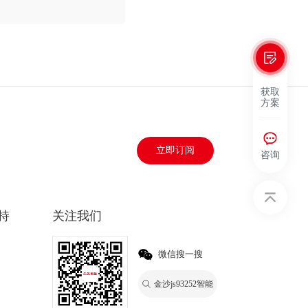
获取
方案
立即订阅
咨询
持
关注我们
微信搜一搜
金沙js93252智能