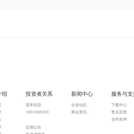
介绍
投资者关系
新闻中心
服务与支
况
基本信息
企业动态
下载中心
程
18916808200
展会资讯
售后反馈
化
合作咨询
金沙js93252
力
定期公告
誉